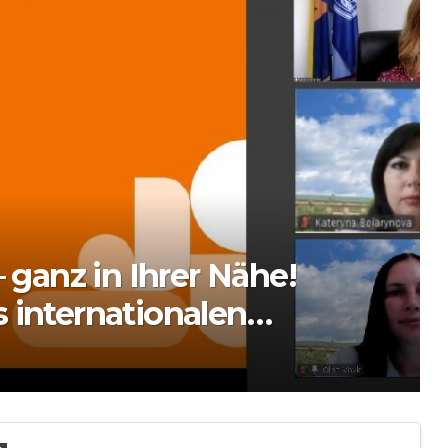
 ganz in Ihrer Nähe!
 internationalen
DE