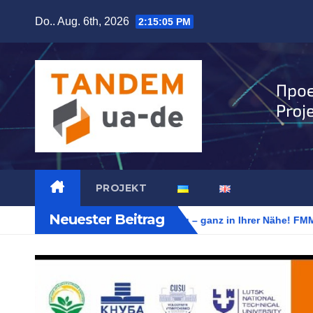
Zum
Do.. Aug. 6th, 2026
2:15:06 PM
Inhalt
springen
PROJEKT
Neuester Beitrag
Internationale Bildung – ganz in Ihrer Nähe! FMM 