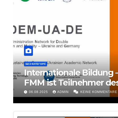
БЕЗ КАТЕГОРІЇ
Internationale Bildung –
FMM ist Teilnehmer des
Projekts TANDEM-UA-
06.08.2025
ADMIN
KEINE KOMMENTARE